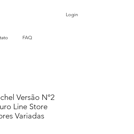
Login
tato
FAQ
tchel Versão N°2
uro Line Store
ores Variadas