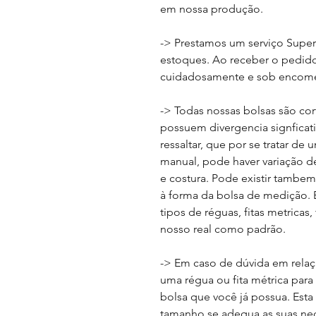
em nossa produção.
-> Prestamos um serviço Supe
estoques. Ao receber o pedido,
cuidadosamente e sob encome
-> Todas nossas bolsas são cor
possuem divergencia signficat
ressaltar, que por se tratar d
manual, pode haver variação de
e costura. Pode existir tambe
à forma da bolsa de medição. E
tipos de réguas, fitas metricas,
nosso real como padrão.
-> Em caso de dúvida em relaç
uma régua ou fita métrica pa
bolsa que você já possua. Esta
tamanho se adequa as suas ne