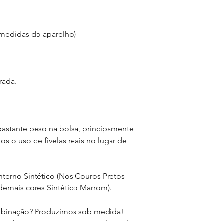
possua. Esta é a mel
tamanho se adequa a
 medidas do aparelho)
-> Pequenas marcas 
são imperfeições, mas
legitimo.
rada.
-> O tom/textura do
pequena variação a c
mais claras/escuras, 
Pode existir também
tonalidade no displa
 bastante peso na bolsa, principamente
visualizada (diferen
s o uso de fivelas reais no lugar de
celulares). Favor tom
nterno Sintético (Nos Couros Pretos
 demais cores Sintético Marrom).
mbinação? Produzimos sob medida!