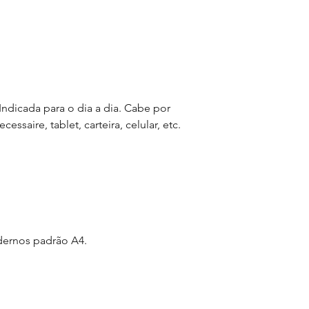
no momento do pedid
para no caso de dúvid
-> Todas nossas bols
portanto não possuem
tamanho. Porém é imp
tratar de um produt
manual, pode haver v
ndicada para o dia a dia. Cabe por
conta do corte e cos
ssaire, tablet, carteira, celular, etc.
pequena divergencia
medição. Exemplo: Bol
de réguas, fitas metri
tomar o nosso real 
-> Certifique-se de 
e no tamanho deseja
por conta disso, não
adernos padrão A4.
por parte do client
-> Em caso de dúvid
sugerimos que utiliz
comparar as dimensõ