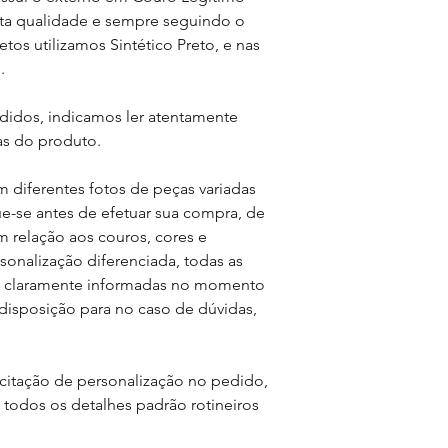
tamanho se adequa a
lta qualidade e sempre seguindo o
os utilizamos Sintético Preto, e nas
-> Pequenas marcas 
.
são imperfeições, mas
legitimo.
edidos, indicamos ler atentamente
-> O tom/textura do
as do produto.
pequena variação a c
mais claras/escuras, 
m diferentes fotos de peças variadas
Pode existir também
que-se antes de efetuar sua compra, de
tonalidade no displa
em relação aos couros, cores e
visualizada (diferen
sonalização diferenciada, todas as
celulares). Favor tom
am claramente informadas no momento
isposição para no caso de dúvidas,
citação de personalização no pedido,
todos os detalhes padrão rotineiros