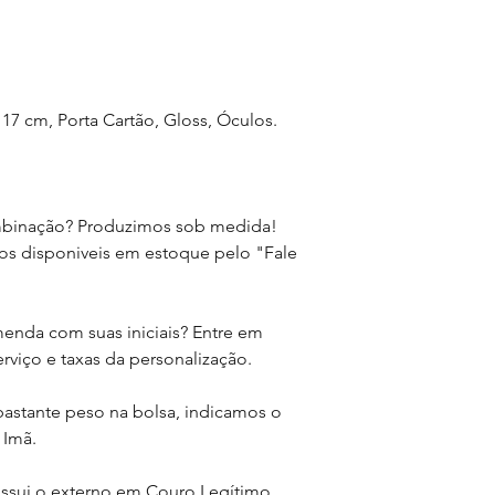
-> Todas nossas bols
portanto não possuem
tamanho. Porém é imp
tratar de um produt
17 cm, Porta Cartão, Gloss, Óculos.
manual, pode haver v
conta do corte e cos
pequena divergencia
medição. Exemplo: Bol
mbinação? Produzimos sob medida!
de réguas, fitas metri
tomar o nosso real 
ros disponiveis em estoque pelo "Fale
-> Certifique-se de 
e no tamanho deseja
menda com suas iniciais? Entre em
por conta disso, não
rviço e taxas da personalização.
por parte do client
 bastante peso na bolsa, indicamos o
-> Em caso de dúvid
sugerimos que utiliz
 Imã.
comparar as dimensõ
possua. Esta é a mel
ossui o externo em Couro Legítimo